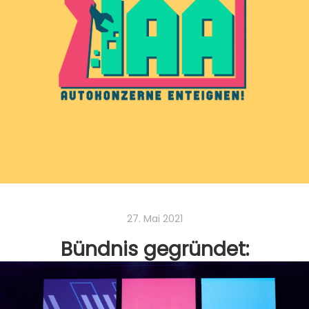
dieses Thema im Mittelpunkt.
Ticket aus. Deshalb waren wir im ÖPNV
unterwegs und haben Plakate und
Sticker verteilt, die klarmachen, was wir
Read more
brauchen.
Read more
27. Mai 2021
Bündnis gegründet:
Mobilisierung gegen die
IAA in München