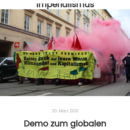
Imperialismus
bekämpfen.
Gemeinsam mit einigen befreundeten
Gruppen und Klimatreffen aus ganz
Deutschland rufen wir zu einem
gemeinsamen Aktionswochenende auf.
Wir wollen die Machenschaften
deutscher Kapitalist:innen in der Welt
offenlegen und angreifen.
Read more
20. März 2021
Demo zum globalen