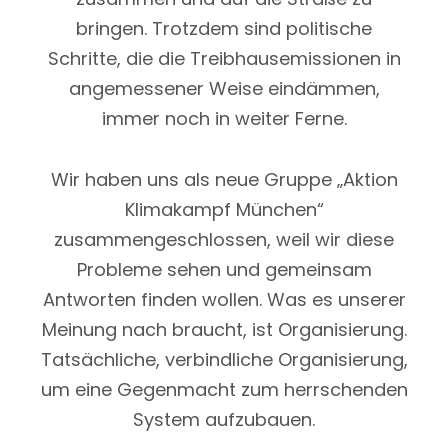
bringen. Trotzdem sind politische
Gestern zum globalen Klimastreik sind
Schritte, die die Treibhausemissionen in
bundesweit tausende Menschen auf die
angemessener Weise eindämmen,
Straße gegangen. Wir haben in München
immer noch in weiter Ferne.
an der ausdrucksstarken Demonstration
vom antikapitalistischen Klimatreffen
Wir haben uns als neue Gruppe „Aktion
teilgenommen.
Klimakampf München“
zusammengeschlossen, weil wir diese
Read more
Probleme sehen und gemeinsam
Antworten finden wollen. Was es unserer
Meinung nach braucht, ist Organisierung.
Tatsächliche, verbindliche Organisierung,
um eine Gegenmacht zum herrschenden
System aufzubauen.