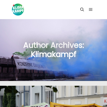
Search
Main me
Search
Main me
Author Archives:
Klimakampf
31. August 2023