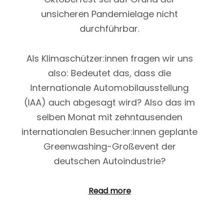
Unwesen treiben.
unsicheren Pandemielage nicht
durchführbar.
Read more
Als Klimaschützer:innen fragen wir uns
also: Bedeutet das, dass die
Internationale Automobilausstellung
(IAA) auch abgesagt wird? Also das im
selben Monat mit zehntausenden
internationalen Besucher:innen geplante
Greenwashing-Großevent der
deutschen Autoindustrie?
19. Mai 2022
Energieversorgung in
Read more
unsere Hände.