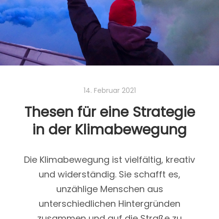
14. Februar 2021
Thesen für eine Strategie
in der Klimabewegung
Die Klimabewegung ist vielfältig, kreativ
26. März 2022
und widerständig. Sie schafft es,
Kämpferischer Klimastreik
unzählige Menschen aus
unterschiedlichen Hintergründen
durch Giesing
zusammen und auf die Straße zu